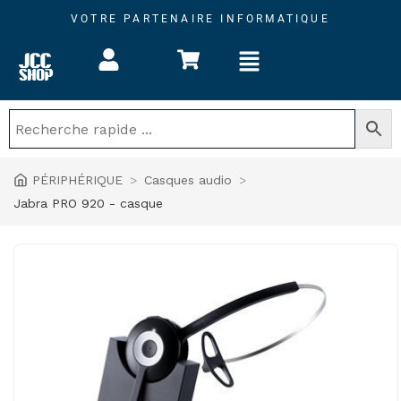
Jabra
Aller
VOTRE PARTENAIRE INFORMATIQUE
PRO
au
920
contenu
-
casque
PÉRIPHÉRIQUE
>
Casques audio
>
Jabra PRO 920 - casque