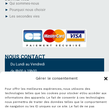
s
►
Qui sommes-nous
t
►
Pourquoi nous choisir
a
g
►
Les secondes vies
r
a
m
NOUS CONTACT
Du Lundi au Vendredi
de 8h00 à 19h00
Service client :
07.83.95.94.25
Gérer le consentement
Pour offrir les meilleures expériences, nous utilisons des
technologies telles que les cookies pour stocker et/ou accéder aux
Contactez-nous par email
informations des appareils. Le fait de consentir à ces technologies
nous permettra de traiter des données telles que le comportement
de navigation ou les ID uniques sur ce site. Le fait de ne pas