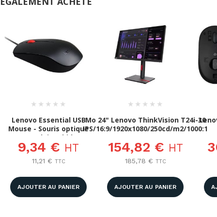
ÉGALEMENT ACHETÉ
★
★
★
★
★
★
★
★
★
★
Lenovo Essential USB
Mo 24" Lenovo ThinkVision T24i-30
Lenov
Mouse - Souris optique
IPS/16:9/1920x1080/250cd/m2/1000:1
USB 1600 dpi ambidextre
4ms
9,34 €
154,82 €
3
HT
HT
11,21 €
185,78 €
TTC
TTC
AJOUTER AU PANIER
AJOUTER AU PANIER
A